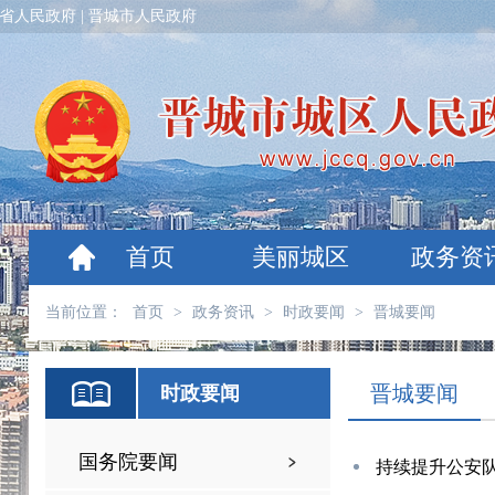
省人民政府
|
晋城市人民政府
首页
美丽城区
政务资
当前位置：
首页
>
政务资讯
>
时政要闻
>
晋城要闻
晋城要闻
时政要闻
国务院要闻
持续提升公安