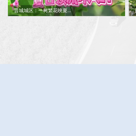
图集 | 晋城城区：暮春浅...