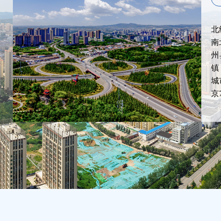
北
南
州
镇
城
京7