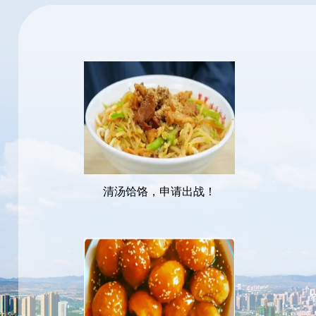
清汤饸饹，申请出战！