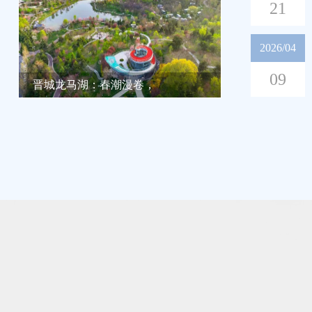
21
2026/04
09
晋城龙马湖：春潮漫卷，
晋城前进路游园春日焕新
绘...