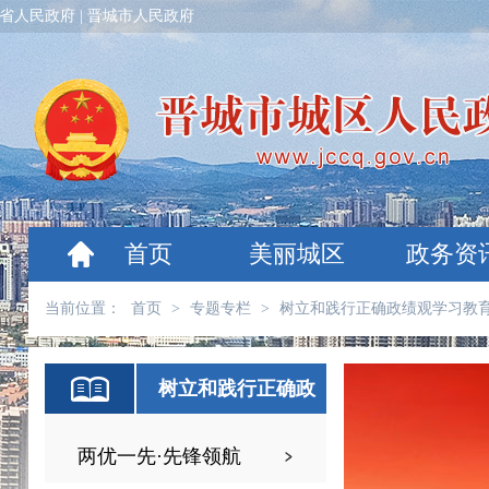
省人民政府
|
晋城市人民政府
首页
美丽城区
政务资
当前位置：
首页
>
专题专栏
>
树立和践行正确政绩观学习教
树立和践行正确政
绩观学习教育
两优一先·先锋领航