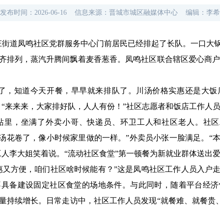
发布时间：
2026-06-16
信息来源：
晋城市城区融媒体中心
编辑：
李希
家庄街道凤鸣社区党群服务中心门前居民已经排起了长队。一口大
齐排列，蒸汽升腾间飘着麦香葱香。凤鸣社区联合辖区爱心商户神
过了，知道今天开餐，早早就来排队了。川汤价格实惠还是大饭
。“来来来，大家排好队，人人有份！”社区志愿者和饭店工作人
站里，坐满了外卖小哥、快递员、环卫工人和社区老人。社区
川汤花卷了，像小时候家里做的一样。”外卖员小张一脸满足。“
人李大姐笑着说。“流动社区食堂”第一顿餐为新就业群体送出爱心
惠又方便，咱们社区啥时候能有？”这是凤鸣社区工作人员入户
不具备建设固定社区食堂的场地条件。与此同时，随着平台经济
量持续增长。日常走访中，社区工作人员发现“就餐难、就餐贵、