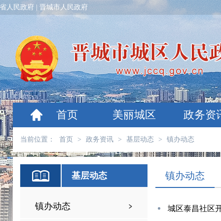
省人民政府
|
晋城市人民政府
首页
美丽城区
政务资
当前位置：
首页
>
政务资讯
>
基层动态
>
镇办动态
镇办动态
基层动态
镇办动态
城区泰昌社区