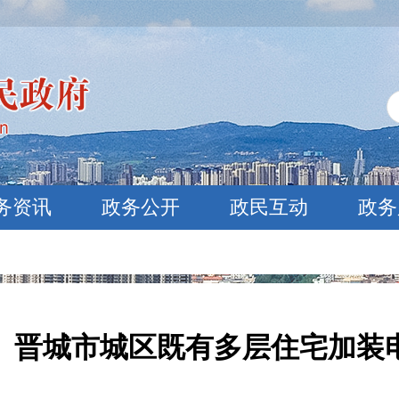
务资讯
政务公开
政民互动
政务
】晋城市城区既有多层住宅加装