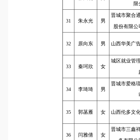
限
晋城市聚合
31
朱永光
男
股份有限公
32
原向东
男
山西华美广
城区就业管
33
秦珂欣
女
晋城市爱格
34
李琦琦
男
35
郭菡雁
女
山西伦多文
晋城市三鑫
36
闫雅倩
女