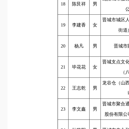
18
陈艮祥
男
晋城市城区
19
李建香
女
街道
20
杨凡
男
晋城市
晋城支点文
21
毕花花
女
（
龙谷仓（山
22
王志乾
男
晋城市聚合
23
李文鑫
男
股份有限公