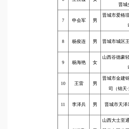
晋城
晋城市爱格
7
申会军
男
8
杨俊连
男
晋城市城区
山西谷德豪
9
杨海艳
女
晋城市金建
10
王雷
男
司（锦天
11
李泽兵
男
晋城市天泽
山西大士至