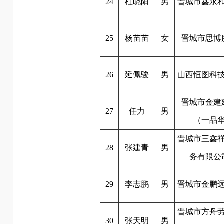
24
杜晓阳
男
晋城市鑫永
25
杨苗苗
女
晋城市思博
26
延佩骏
男
山西恒图科
晋城市金建
27
任力
男
（一品
晋城市三鑫
28
张建青
男
务有限公
29
李志鹏
男
晋城市金鹏
晋城市方舟
30
张天明
男