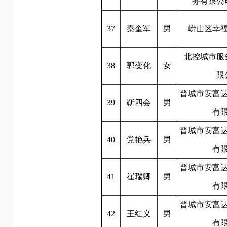
务有限公
37
秦奎军
男
崂山区幸
北控城市服
38
郭变化
女
限
晋城市安富
39
靳四会
男
有
晋城市安富
40
党艳兵
男
有
晋城市安富
41
崔瑞卿
男
有
晋城市安富
42
王红义
男
有