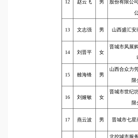
12
赵云飞
男
股份有限公
13
文志强
男
山西盛汇安
晋城市凤展
14
刘晋平
女
山西合众力
15
雒海锋
男
限
晋城市世纪
16
刘娅敏
女
限
17
燕云波
男
晋城市七星
北控城市服