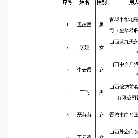
序号
姓名
性别
用
晋城市华地
1
孟建国
男
司（盛华君
山西蓝九天
2
李娅
女
山西中合居
3
牛云霞
女
山西锦绣前
4
王飞
男
有限公司
5
聂芬芬
女
晋城市白马
山西外企商
6
王云霞
女