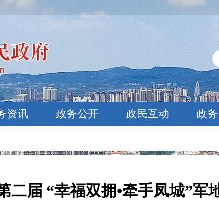
务资讯
政务公开
政民互动
政务
第二届 “幸福双拥•牵手凤城”军