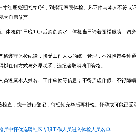
期一寸红底免冠照片1张，到指定医院体检。凡证件与本人不符或
，视为自愿放弃。
饮酒。体检前1日晚10点后禁食禁水。体检当日请着宽松服装，勿
应严格遵守体检纪律，接受工作人员的统一管理，不准携带各种
得以任何方式与外界联系，违纪者取消聘用资格。
务人员透露本人姓名、工作单位等信息；不得弄虚作假、不得隐
尿液检查，统一进行登记，待经期完毕后再补检。怀孕或可能已受
职网格员中择优选聘社区专职工作人员进入体检人员名单