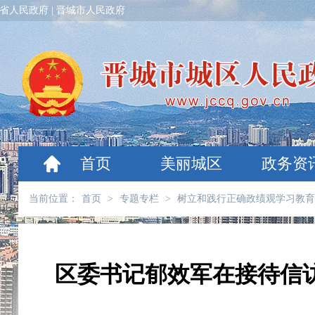
省人民政府
|
晋城市人民政府
首页
美丽城区
政务资
当前位置：
首页
>
专题专栏
>
树立和践行正确政绩观学习教育
区委书记郁效军在接待信