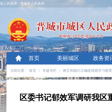
省人民政府
|
晋城市人民政府
首页
美丽城区
政务资
当前位置：
首页
>
专题专栏
>
树立和践行正确政绩观学习教育
区委书记郁效军调研我区