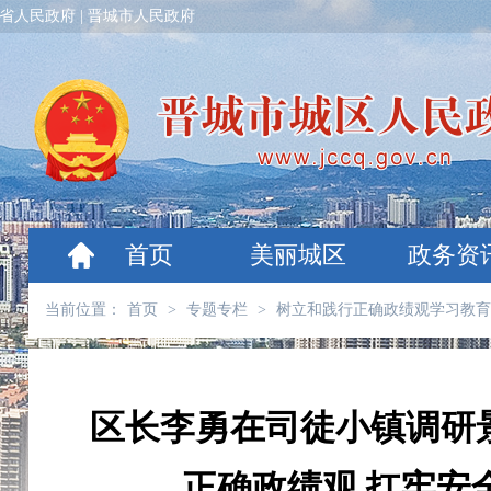
省人民政府
|
晋城市人民政府
首页
美丽城区
政务资
当前位置：
首页
>
专题专栏
>
树立和践行正确政绩观学习教育
区长李勇在司徒小镇调研
正确政绩观 扛牢安