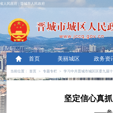
省人民政府
|
晋城市人民政府
首页
美丽城区
政务资
当前位置：
首页
>
专题专栏
>
学习中共晋城市城区区委九届十
坚定信心真抓
——参