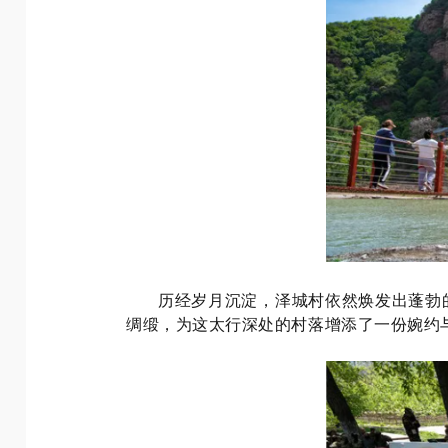
历经岁月沉淀，泽城村依然焕发出蓬勃
绸缎，为这太行深处的村落增添了一份婉约