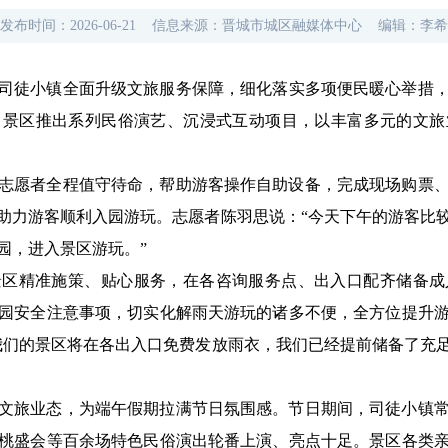
发布时间：
2026-06-21
信息来源：
晋城市城区融媒体中心
编辑：
李希
司徒小镇全面升级文旅服务保障，
细化落实多项便民暖心举措
，
景区推出系列民俗演艺、沉浸式互动项目，
以丰富多元的文旅
志愿者全程值守待命，帮助游客操作自助设备，完成现场购票
助力游客顺利入园游玩。
志愿者陈羽思说：“今天下午的游客比
园，进入景区游玩。”
景区精准施策、贴心服务，在各咨询服务点、出入口配齐储备成
园安全注意事项，切实化解雨天游玩的诸多不便，全方位提升
我们的景区将在各出入口免费发放雨衣，我们已经提前储备了充
文旅业态，为端午假期拉满节日氛围感。节日期间，司徒小镇
桃盛会等百余场特色民俗演出轮番上演、亮点十足。景区各类