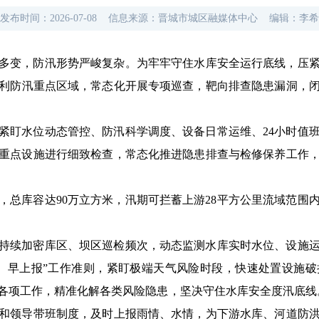
发布时间：
2026-07-08
信息来源：
晋城市城区融媒体中心
编辑：
李希
多变，
防汛形势严峻复杂。
为牢牢守住水库安全运行底线，
压
利防汛重点区域，
常态化开展专项巡查，
靶向排查隐患漏洞，
紧盯水位动态管控、防汛科学调度、设备日常运维、24小时值
重点设施进行细致检查，常态化推进隐患排查与检修保养工作
，总库容达90万立方米，汛期可拦蓄上游28平方公里流域范围
持续加密库区、坝区巡检频次，动态监测水库实时水位、设施
、早上报”工作准则，紧盯极端天气风险时段，快速处置设施
各项工作，精准化解各类风险隐患，坚决守住水库安全度汛底线
守和领导带班制度，及时上报雨情、水情，为下游水库、河道防