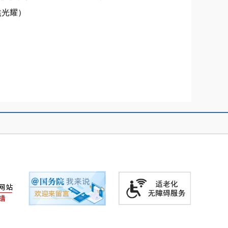
焦光耀
）