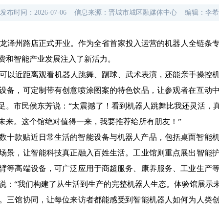
发布时间：
2026-07-06
信息来源：
晋城市城区融媒体中心
编辑：
李希
凯龙泽州路店正式开业。作为全省首家投入运营的机器人全链条
费和智能产业发展注入了新活力。
民可以近距离观看机器人跳舞、踢球、武术表演，还能亲手操控
设备，可定制带有创意喷涂图案的特色饮品，让参观者在互动
足。
市民侯东芳说：“
太震撼了！看到机器人跳舞比我还灵活，
未来。这个馆绝对值得一来，我要推荐给所有朋友！
”
数十款贴近日常生活的智能设备与机器人产品，包括桌面智能
场景，让智能科技真正融入百姓生活。工业馆则重点展出智能
臂等高端设备，可广泛应用于商超服务、康养服务、工业生产
说：“
我们构建了从生活到生产的完整机器人生态。体验馆展示
。三馆协同，让每位来访者都能感受到智能机器人如何为人类