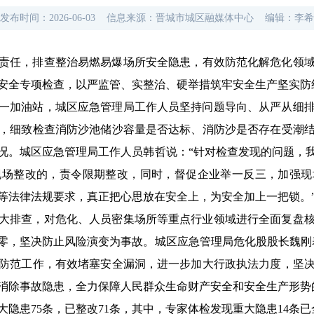
发布时间：
2026-06-03
信息来源：
晋城市城区融媒体中心
编辑：
李希
责任，
排查整治易燃易爆场所安全隐患，
有效防范化解危化领
安全专项检查，
以严监管、实整治、硬举措
筑牢安全生产坚实防
一加油站，城区应急管理局工作人员坚持问题导向、从严从细
，细致检查消防沙池储沙容量是否达标、消防沙是否存在受潮
况。
城区应急管理局工作人员韩哲说：
“针对检查发现的问题，
现场整改的，责令限期整改，同时，督促企业举一反三，加强现
等法律法规要求，真正把心思放在安全上，为安全加上一把锁。
大排查，对危化、人员密集场所等重点行业领域进行全面复盘
零，坚决防止风险演变为事故。
城区应急管理局危化股股长魏刚
防范工作，有效堵塞安全漏洞，进一步加大行政执法力度，坚
消除事故隐患，全力保障人民群众生命财产安全和安全生产形势
大隐患75条，已整改71条，
其中，
专家体检发现重大隐患14条
已