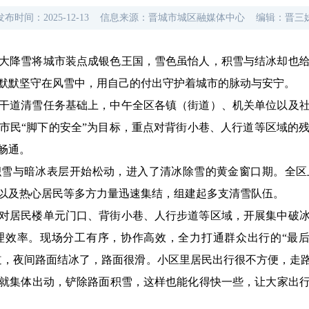
发布时间：
2025-12-13
信息来源：
晋城市城区融媒体中心
编辑：
晋三
这场大降雪将城市装点成银色王国，雪色虽怡人，积雪与结冰却也
默默坚守在风雪中，用自己的付出守护着城市的脉动与安宁。
干道清雪任务基础上，中午全区各镇（街道）、机关单位以及
市民“脚下的安全”为目标，重点对背街小巷、人行道等区域的
畅通。
积雪与暗冰表层开始松动，进入了清冰除雪的黄金窗口期。全区
以及热心居民等多方力量迅速集结，组建起多支清雪队伍。
对居民楼单元门口、背街小巷、人行步道等区域，开展集中破
理效率。现场分工有序，协作高效，全力打通群众出行的“最后
道，夜间路面结冰了，路面很滑。小区里居民出行很不方便，走
就集体出动，铲除路面积雪，这样也能化得快一些，让大家出