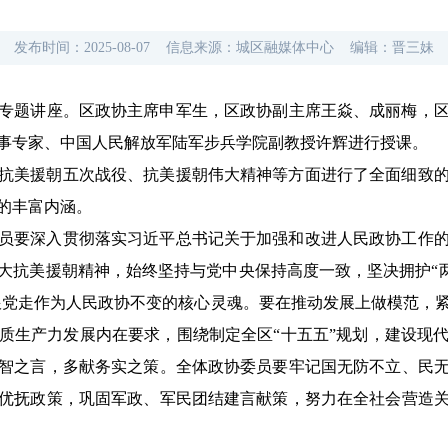
发布时间：
2025-08-07
信息来源：
城区融媒体中心
编辑：
晋三妹
升专题讲座。区政协主席申军生，区政协副主席王焱、成丽梅，
事专家、中国人民解放军陆军步兵学院副教授许辉进行授课。
抗美援朝五次战役、抗美援朝伟大精神等方面进行了全面细致
的丰富内涵。
员要深入贯彻落实习近平总书记关于加强和改进人民政协工作
大抗美援朝精神，始终坚持与党中央保持高度一致，坚决拥护“两个
、跟党走作为人民政协不变的核心灵魂。要在推动发展上做模范，
质生产力发展内在要求，围绕制定全区“十五五”规划，建设现
智之言，多献务实之策。全体政协委员要牢记国无防不立、民
优抚政策，巩固军政、军民团结建言献策，努力在全社会营造