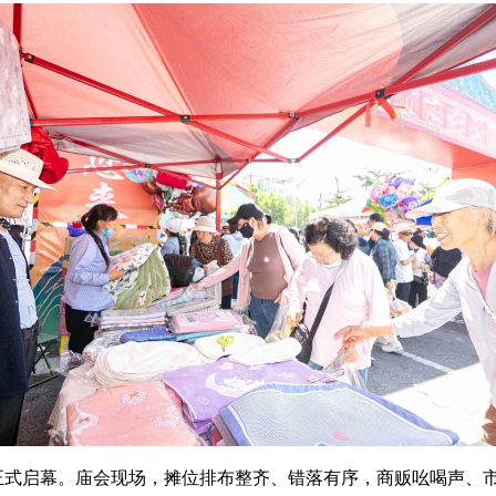
正式启幕。
庙会现场，
摊位排布整齐、错落有序，
商贩吆喝声、