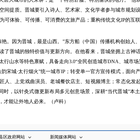
空间提质。晋城要引入诗人、艺术家、文化学者参与城市规划
为可体验、可传播、可消费的文旅产品；重构传统文化IP的互
惊艳。因为晋城，最是山西。”东方船（中国）传播机构创始人
读了晋城的独特价值与更新方向。在他看来，晋城坐拥上古神
行山水等特色禀赋，具备走向3.0“全民创造城市DNA、城市
铁韵宋城·太行烟火”统一城市IP；转变单一官方宣传模式，面向
匠人、上党戏曲演员、老城餐饮店主、短视频博主；常态化发起
”。同时，以针灸式微更新布局多元创意场景，深耕“当代晋城”本
，才能让外地人必来。（
卢科）
县区政府网站
新闻媒体网站