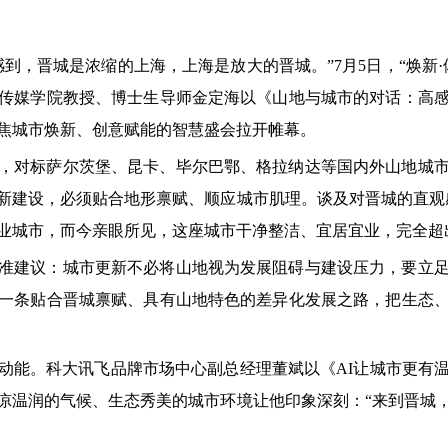
到，晋城是浓缩的上海，上海是放大的晋城。”7月5日，“焕新
传媒学院教授、博士生导师金定海以《山地与城市的对话：高
焦城市焕新、创意赋能的智慧盛会拉开帷幕。
，对标萨尔茨堡、昆卡、毕尔巴鄂、格拉纳达等国内外山地城
新建设，必须贴合地形禀赋、顺应城市肌理。谈及对晋城的直观
业城市，而今亲眼所见，这座城市干净整洁、宜居宜业，完全超
准建议：城市更新不必将山地视为发展阻碍与建设压力，要立
一条贴合晋城禀赋、具有山地特色的差异化发展之路，把生态
动能。科大讯飞品牌市场中心副总经理董斌以《AI让城市更有
凉温润的气候、生态秀美的城市环境让他印象深刻：“来到晋城