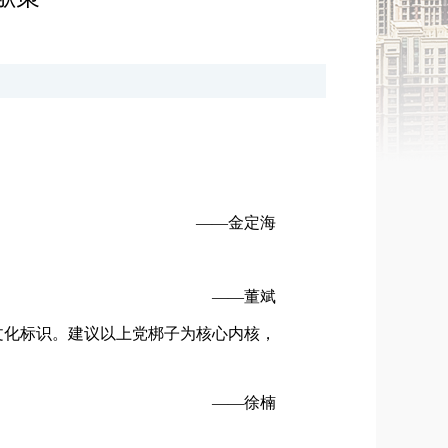
——金定海
——董斌
文化标识。建议以上党梆子为核心内核，
——徐楠