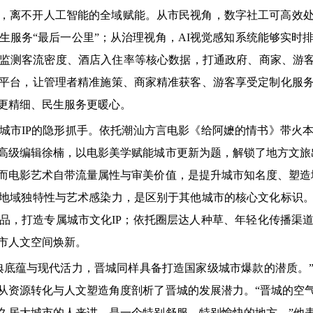
，离不开人工智能的全域赋能。从市民视角，数字社工可高效
生服务“最后一公里”；从治理视角，AI视觉感知系统能够实时
监测客流密度、酒店入住率等核心数据，打通政府、商家、游客
平台，让管理者精准施策、商家精准获客、游客享受定制化服
更精细、民生服务更暖心。
城市IP的隐形抓手。依托潮汕方言电影《给阿嬷的情书》带火
高级编辑徐楠，以电影美学赋能城市更新为题，解锁了地方文旅
而电影艺术自带流量属性与审美价值，是提升城市知名度、塑造
地域独特性与艺术感染力，是区别于其他城市的核心文化标识
品，打造专属城市文化IP；依托圈层达人种草、年轻化传播渠
市人文空间焕新。
典底蕴与现代活力，晋城同样具备打造国家级城市爆款的潜质。
从资源转化与人文塑造角度剖析了晋城的发展潜力。“晋城的空
久居大城市的人来讲，是一个特别舒服、特别愉快的地方。”他