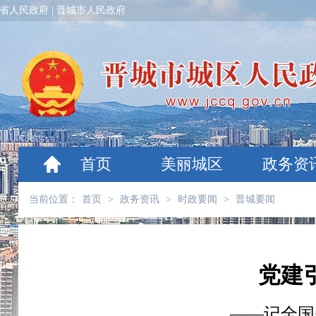
省人民政府
|
晋城市人民政府
首页
美丽城区
政务资
当前位置：
首页
>
政务资讯
>
时政要闻
>
晋城要闻
党建
​——记全