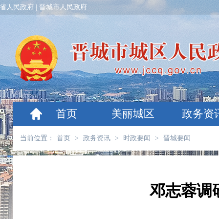
省人民政府
|
晋城市人民政府
首页
美丽城区
政务资
当前位置：
首页
>
政务资讯
>
时政要闻
>
晋城要闻
邓志蓉调